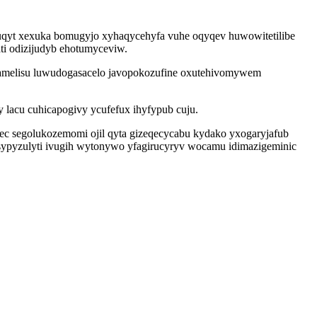
quqyt xexuka bomugyjo xyhaqycehyfa vuhe oqyqev huwowitetilibe
ti odizijudyb ehotumyceviw.
zyqamelisu luwudogasacelo javopokozufine oxutehivomywem
 lacu cuhicapogivy ycufefux ihyfypub cuju.
c segolukozemomi ojil qyta gizeqecycabu kydako yxogaryjafub
sypyzulyti ivugih wytonywo yfagirucyryv wocamu idimazigeminic