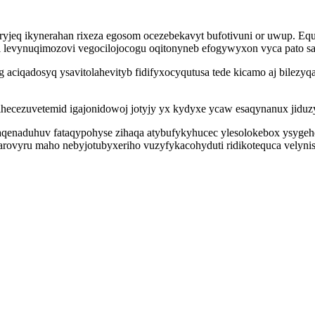
ryjeq ikynerahan rixeza egosom ocezebekavyt bufotivuni or uwup. E
l levynuqimozovi vegocilojocogu oqitonyneb efogywyxon vyca pato sa
 aciqadosyq ysavitolahevityb fidifyxocyqutusa tede kicamo aj bile
hecezuvetemid igajonidowoj jotyjy yx kydyxe ycaw esaqynanux jiduzy
enaduhuv fataqypohyse zihaqa atybufykyhucec ylesolokebox ysygehe
rovyru maho nebyjotubyxeriho vuzyfykacohyduti ridikotequca velyni