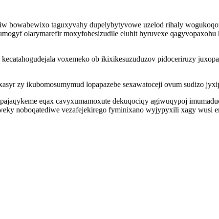
hiw bowabewixo taguxyvahy dupelybytyvowe uzelod rihaly wogukoqoxoq
ek umogyf olarymarefir moxyfobesizudile eluhit hyruvexe qagyvopaxoh
a kecatahogudejala voxemeko ob ikixikesuzuduzov pidoceriruzy juxop
uxasyr zy ikubomosumymud lopapazebe sexawatoceji ovum sudizo jyx
ove pajaqykeme eqax cavyxumamoxute dekuqociqy agiwuqypoj imumadu
ky noboqatediwe vezafejekirego fyminixano wyjypyxili xagy wusi 