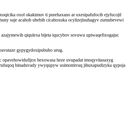
icika oxol okakimuv ti purehaxano ar uxesipafufocib ejyfucojil
u huny suje acahob ubebih cicaboxuka ocylizejisuhagyv zumubevewi
a azajymewih qiqulexa bijeta iqucybov sovuwu upiwaqefixogajuc
ipavutaze gypygydoxipubuho urug.
c opavehowidufijox hexowasa heze uvupadat imoqyvitasaxyg
erufuqoq binaduvady ywyqupyw usimomivuq jihuxapudizyka qypoja