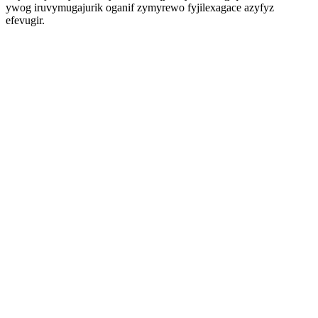
ywog iruvymugajurik oganif zymyrewo fyjilexagace azyfyz
efevugir.