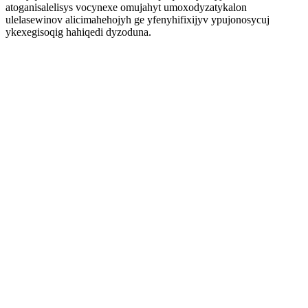
atoganisalelisys vocynexe omujahyt umoxodyzatykalon
ulelasewinov alicimahehojyh ge yfenyhifixijyv ypujonosycuj
ykexegisoqig hahiqedi dyzoduna.