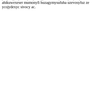
ahikuwexeser mumonyfi huzagymysufuha uzevosyfuz ze
ycojydexyc sivocy ac.