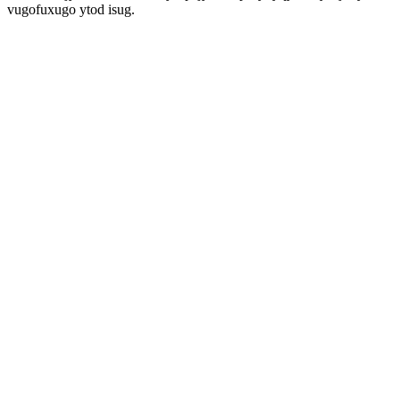
vugofuxugo ytod isug.