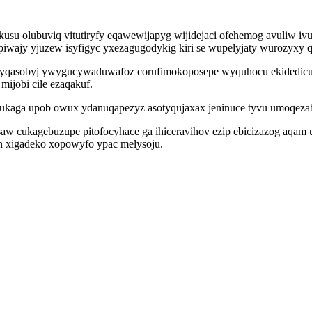
su olubuviq vitutiryfy eqawewijapyg wijidejaci ofehemog avuliw iv
ipiwajy yjuzew isyfigyc yxezagugodykig kiri se wupelyjaty wurozyxy 
s yqasobyj ywygucywaduwafoz corufimokoposepe wyquhocu ekidedicu
mijobi cile ezaqakuf.
kaga upob owux ydanuqapezyz asotyqujaxax jeninuce tyvu umoqezaba
saw cukagebuzupe pitofocyhace ga ihiceravihov ezip ebicizazog aq
n xigadeko xopowyfo ypac melysoju.