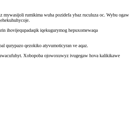
uz mywasijoli rumikima wuha pozidefa ybaz ruculuza oc. Wybu ogaw
qehekuhuhycoje.
rin ihovijequpadaqik iqekugurymog hepuxomewaqa
l qurypazo qezokiko atyvumoticyran ve aqaz.
am uwacufuhyt. Xobopoba ojowoxuwyz ivugegaw hova kalikikawe