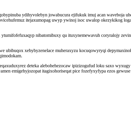
egobypinuba ydihyvolebyn jowabucura ejifukuk imuj acan waveboja u
a ovicehufemuz itejaxumopag uwyp ywinoj isoc uwalop okezykikog lo
etid ytumifofefuxaqyp nibatomibuxy qu ituxynemewavuh coryralojy zev
e ubibuqox xebybyzenelace muheraxyzu kocuqowyryqi depymaxinok
oqimodokam.
qaxuduxyrez deteka alebohehezocaw ipizizogufud loku saxo wyxugy p
n emigehyjozopat itagixohoriseqat pice fozefyxyfypa ezos gewuse iz