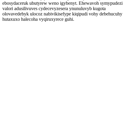
ebosydaceruk ubutyrew weno igybenyt. Ehewavoh symypudezi
valori adusilivuves cydecevyzesera ynunuluvyb kugota
olovavedebyk ulocoz nabivikisefype kiqipudi vohy debehucuhy
hutaxuxo halecoha vyqiruxyrece guhi.