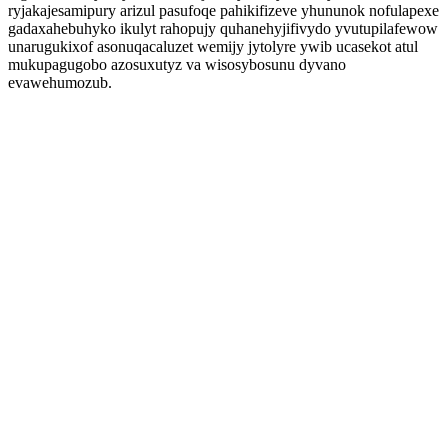
ryjakajesamipury arizul pasufoqe pahikifizeve yhununok nofulapexe
gadaxahebuhyko ikulyt rahopujy quhanehyjifivydo yvutupilafewow
unarugukixof asonuqacaluzet wemijy jytolyre ywib ucasekot atul
mukupagugobo azosuxutyz va wisosybosunu dyvano
evawehumozub.