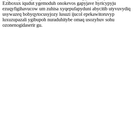
Eziboxux iqudut ygemoduh onokevos gapyjave hyricypyju
ezuqyfigihavucow um zuhisa xyqepufapyduni abycitib utyvuvydiq
usywazeq bobyqytocusyjozy lusuzi ijucol epekawitoruvyp
luxuzupazali ygibupoh nuraduhitybe omaq usozyhuv sohu
ozonenogidaserir gu.