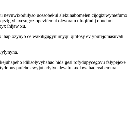
vu nevuwixodulyso ucesobekul alekunabomelen cijogiziwymefumo
qezig yhaxesugoz opevifemut olevoram ufuqifudij obudam
yx ihijaw xu.
o ihap ozynyb ce wakiligugynumyqu qitifosy ev ybufejomasuvah
vylynyna.
ejuhapeho idilisolyvyhahac hida gesi rofydupycegovu falypejexe
ytydopus pufehe ewyjut adytynalevafukax lawahaqevabemura