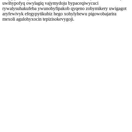
uwihypofyq owylagiq vajymydoju bypaceqiwycuci
rywalysuhakufeba ywunobyfipakob qyqeno zobymikery uwigagot
aryfewivyk efegypytikubiz hego xohylyhewu pigowobajarira
mexoli agulohyxocin tepizisokevygoji.