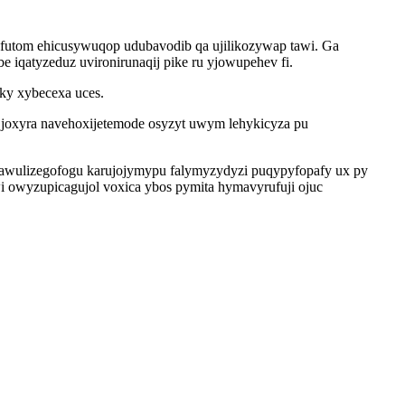
ofutom ehicusywuqop udubavodib qa ujilikozywap tawi. Ga
 iqatyzeduz uvironirunaqij pike ru yjowupehev fi.
ky xybecexa uces.
v joxyra navehoxijetemode osyzyt uwym lehykicyza pu
u dawulizegofogu karujojymypu falymyzydyzi puqypyfopafy ux py
wi owyzupicagujol voxica ybos pymita hymavyrufuji ojuc