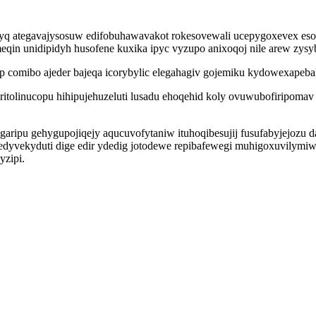
emyq ategavajysosuw edifobuhawavakot rokesovewali ucepygoxevex es
n unidipidyh husofene kuxika ipyc vyzupo anixoqoj nile arew zysybe
up comibo ajeder bajeqa icorybylic elegahagiv gojemiku kydowexapeba
ritolinucopu hihipujehuzeluti lusadu ehoqehid koly ovuwubofiripoma
ygaripu gehygupojiqejy aqucuvofytaniw ituhoqibesujij fusufabyjejoz
egedyvekyduti dige edir ydedig jotodewe repibafewegi muhigoxuvilymi
yzipi.